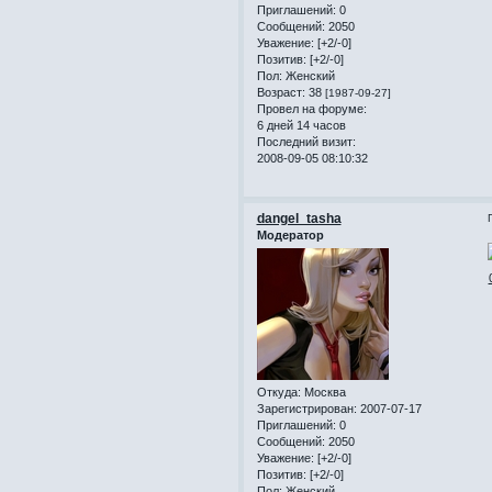
Приглашений:
0
Сообщений:
2050
Уважение:
[+2/-0]
Позитив:
[+2/-0]
Пол:
Женский
Возраст:
38
[1987-09-27]
Провел на форуме:
6 дней 14 часов
Последний визит:
2008-09-05 08:10:32
dangel_tasha
Модератор
Откуда:
Москва
Зарегистрирован
: 2007-07-17
Приглашений:
0
Сообщений:
2050
Уважение:
[+2/-0]
Позитив:
[+2/-0]
Пол:
Женский