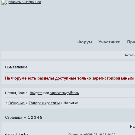
Форум
Участники
Пр
Актив
Объявление
На Форуме есть разделы доступные только зарегистрированным
Привет, Гость!
Войдите
или
зарегистрируйтесь
.
»
Общение
»
Галерея красоты
»
Напитки
Страница:
«
1
2
3
4
5
На
dangel_tasha
Поделиться
2008-07-16 22:44:25