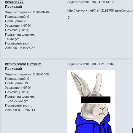
nevada777
Поделиться
2010-06-04 19:44:13
Прохожий
http://for-work.net/?ref=2191706
заработок ре
Зарегистрирован
: 2010-06-04
Приглашений:
0
0
Сообщений:
6
Уважение:
[+0/-0]
Позитив:
[+0/-0]
Провел на форуме:
14 минут
Последний визит:
2010-06-19 10:25:37
http://krololo.ru/forum
Поделиться
2010-08-01 21:36:04
Прохожий
Зарегистрирован
: 2010-07-31
Приглашений:
0
Сообщений:
19
Уважение:
[+0/-0]
Позитив:
[+0/-0]
Провел на форуме:
1 час 27 минут
Последний визит:
2010-08-01 22:07:14