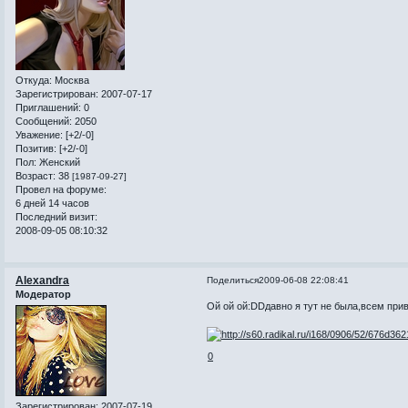
Откуда:
Москва
Зарегистрирован
: 2007-07-17
Приглашений:
0
Сообщений:
2050
Уважение:
[+2/-0]
Позитив:
[+2/-0]
Пол:
Женский
Возраст:
38
[1987-09-27]
Провел на форуме:
6 дней 14 часов
Последний визит:
2008-09-05 08:10:32
Alexandra
Поделиться
2009-06-08 22:08:41
Модератор
Ой ой ой:DDдавно я тут не была,всем пр
0
Зарегистрирован
: 2007-07-19