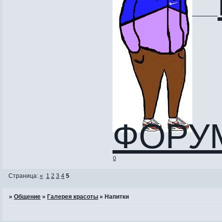
________
ФОРУ
0
Страница:
«
1
2
3
4
5
»
Общение
»
Галерея красоты
»
Напитки